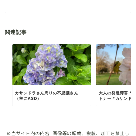
稿
ナ
ビ
関連記事
ゲ
ー
シ
ョ
ン
カサンドラさん周りの不思議さん
大人の発達障害 *不
（主にASD）
トナー *カサンド
※当サイト内の内容･画像等の転載、複製、加工を禁止し