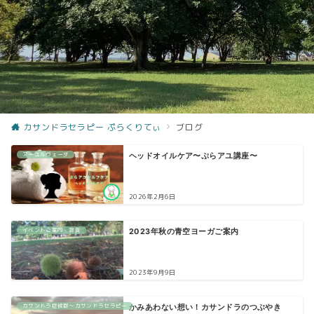
カサンドラセラピー ぷらくりてぃ
ブログ
アーユルヴェーダ
ヘッドオイルケア〜ぷらアユ講座〜
2026年2月6日
イベントご案内・報告
2023年秋の青空ヨーガご案内
2023年9月9日
カサンドラ症候群〜カサンドラセラピー
かみあわない想い！カサンドラのつぶやき