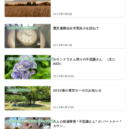
2023年9月6日
「こころ」と「からだ」
震災遺構仙台市荒浜小を訪ねて
2023年9月1日
カサンドラ症候群〜カサンドラセラピー
カサンドラさん周りの不思議さん （主に
ASD）
2023年6月20日
yogaぷらくりてぃ
2023春の青空ヨーガのお知らせ
2023年4月25日
カサンドラ症候群〜カサンドラセラピー
大人の発達障害 *不思議さん* の パートナー *
カサン...