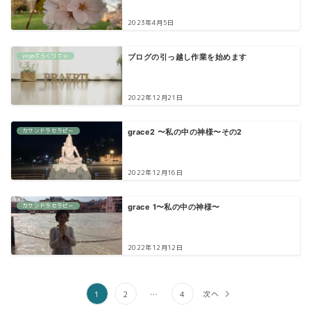
2023年4月5日
yogaぷらくりてぃ
ブログの引っ越し作業を始めます
2022年12月21日
カサンドラセラピー
grace2 〜私の中の神様〜その2
2022年12月16日
カサンドラセラピー
grace 1〜私の中の神様〜
2022年12月12日
1
2
…
4
次へ